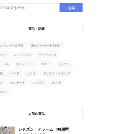
商品・記事
メーカー中古時計
海外メーカー中古時計
ッチ
ルミノックス
ケンテックス
ードル
モンディーン
ＨＭＴ
セイコー
他
バンド
カシオ
ボックス・スタンド
ス
モレラート
シチズン
オメガ
エント
人気の商品
シチズン・アラーム（初期型）