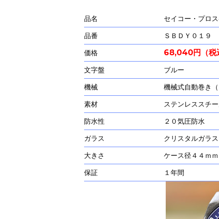
品名
セイコー・プロス
品番
ＳＢＤＹ０１９
68,040円（
価格
文字盤
ブルー
機械
機械式自動巻き（
素材
ステンレススチー
防水性
２０気圧防水
ガラス
クリスタルガラス
大きさ
ケース径４４ｍｍ
保証
１年間