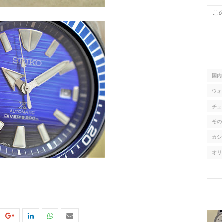
国内
ウォ
チュ
その
カシ
オリ