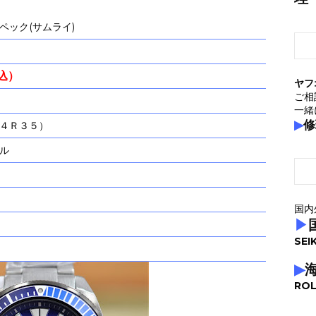
ペック(サムライ)
税込）
ヤフ
ご相
一緒
▶
修
４Ｒ３５）
ル
国内
▶
SEI
▶
ROL