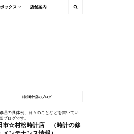
ボックス
店舗案内
村松時計店のブログ
修理の具体例、日々のことなどを書いてい
気ブログです。
田市☆村松時計店 （時計の修
・メンテナンス情報）