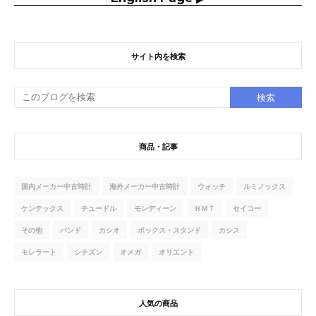
サイト内を検索
商品・記事
国内メーカー中古時計
海外メーカー中古時計
ウォッチ
ルミノックス
ケンテックス
チュードル
モンディーン
ＨＭＴ
セイコー
その他
バンド
カシオ
ボックス・スタンド
カシス
モレラート
シチズン
オメガ
オリエント
人気の商品