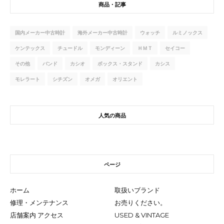
商品・記事
国内メーカー中古時計
海外メーカー中古時計
ウォッチ
ルミノックス
ケンテックス
チュードル
モンディーン
ＨＭＴ
セイコー
その他
バンド
カシオ
ボックス・スタンド
カシス
モレラート
シチズン
オメガ
オリエント
人気の商品
ページ
ホーム
取扱いブランド
修理・メンテナンス
お売りください。
店舗案内 アクセス
USED & VINTAGE