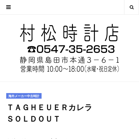
海外メーカー中古時計
ＴＡＧＨＥＵＥＲカレラ
ＳＯＬＤＯＵＴ