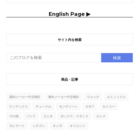
English Page ▶
サイト内を検索
商品・記事
国内メーカー中古時計
海外メーカー中古時計
ウォッチ
ルミノックス
ケンテックス
チュードル
モンディーン
ＨＭＴ
セイコー
その他
バンド
カシオ
ボックス・スタンド
カシス
モレラート
シチズン
オメガ
オリエント