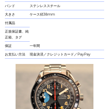
バンド
ステンレススチール
大きさ
ケース径38mm
付属品
正規保証書、純
正箱、タグ
保証
一年間
お支払い方法
現金決済／クレジットカード／PayPay