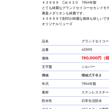
４３９９９ Cal.４３０ 1964年製
とても綺麗なグランドセイコーセカンドモ
裏蓋メダリオンも綺麗です。
４３９９９で刻印が綺麗な個体も珍しいで
オリジナルリューズ
品名
グランドセイコー
品番
43999
190,000円（
価格
文字盤
シルバー
機械
機械式手巻き
年式
1964年製
素材
ステンレススチー
防水性
日常生活防水