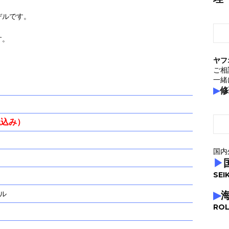
デルです。
す。
ヤフ
ご相
一緒
▶
修
税込み）
国内
▶
SEI
ル
▶
ROL