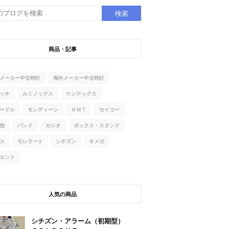
商品・記事
メーカー中古時計
海外メーカー中古時計
ッチ
ルミノックス
ケンテックス
ードル
モンディーン
ＨＭＴ
セイコー
他
バンド
カシオ
ボックス・スタンド
ス
モレラート
シチズン
オメガ
エント
人気の商品
シチズン・アラーム（初期型）