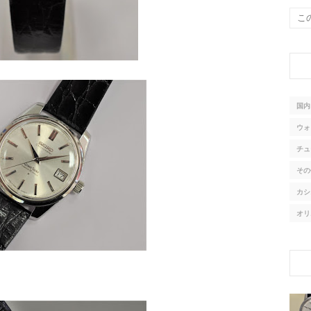
国内
ウォ
チュ
その
カシ
オリ