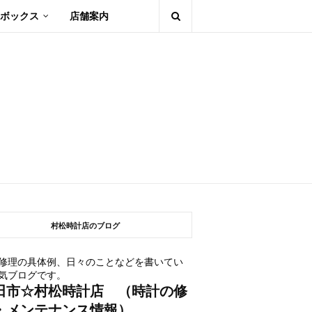
ボックス
店舗案内
村松時計店のブログ
修理の具体例、日々のことなどを書いてい
気ブログです。
田市☆村松時計店 （時計の修
・メンテナンス情報）