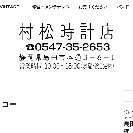
 VINTAGE
修理・メンテナンス
お売りください
バンド・
イコー
時計
る人
島
理