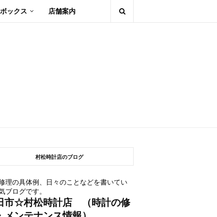
ボックス
店舗案内
村松時計店のブログ
修理の具体例、日々のことなどを書いてい
気ブログです。
田市☆村松時計店 （時計の修
・メンテナンス情報）