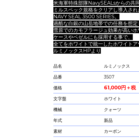
米海軍特殊部隊NavySEALsからの
ミルスペック規格をクリアし導入され
NAVY SEAL 3500 SERIES。
過酷な白銀の山岳地帯での任務を想定
雪原でのカモフラージュ効果が高いホ
ケースやベゼルにも採用する事で、
全てをホワイトで統一したホワイトア
ルミノックスHPより
品名
ルミノックス
品番
3507
61,000円＋税
価格
文字盤
ホワイト
機械
クォーツ
年式
新品
素材
カーボン