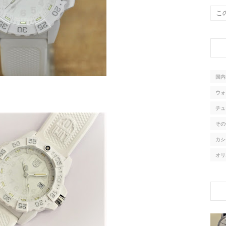
国内
ウォ
チュ
その
カシ
オリ