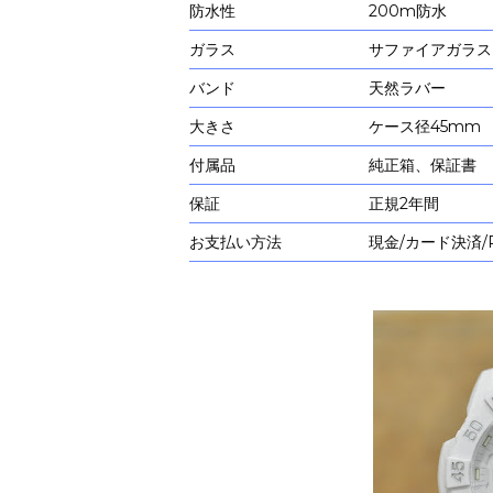
防水性
200m防水
ガラス
サファイアガラス
バンド
天然ラバー
大きさ
ケース径45mm
付属品
純正箱、保証書
保証
正規2年間
お支払い方法
現金/カード決済/