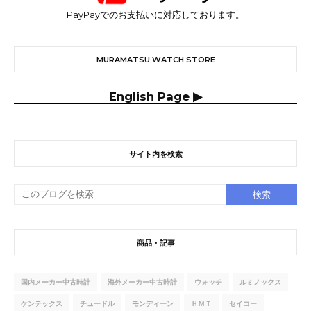
PayPayでのお支払いに対応しております。
MURAMATSU WATCH STORE
English Page ▶
サイト内を検索
商品・記事
国内メーカー中古時計
海外メーカー中古時計
ウォッチ
ルミノックス
ケンテックス
チュードル
モンディーン
ＨＭＴ
セイコー