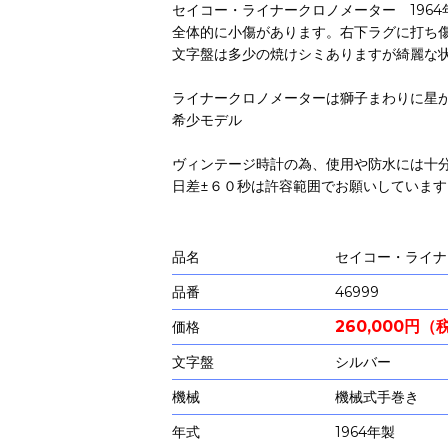
セイコー・ライナークロノメーター 196
全体的に小傷があります。右下ラグに打ち
文字盤は多少の焼けシミありますが綺麗な
ライナークロノメーターは獅子まわりに星
希少モデル
ヴィンテージ時計の為、使用や防水には十
日差±６０秒は許容範囲でお願いしています
品名
セイコー・ライナ
品番
46999
260,000円
価格
文字盤
シルバー
機械
機械式手巻き
年式
1964年製