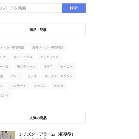
商品・記事
メーカー中古時計
海外メーカー中古時計
ッチ
ルミノックス
ケンテックス
ードル
モンディーン
ＨＭＴ
セイコー
他
バンド
カシオ
ボックス・スタンド
ス
モレラート
シチズン
オメガ
エント
人気の商品
シチズン・アラーム（初期型）