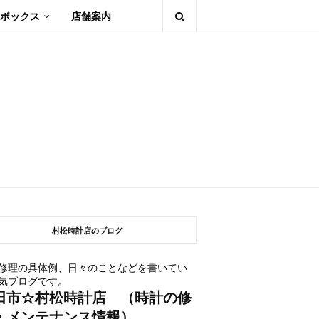
ボックス
店舗案内
村松時計店のブログ
修理の具体例、日々のことなどを書いてい
気ブログです。
田市☆村松時計店 （時計の修
・メンテナンス情報）