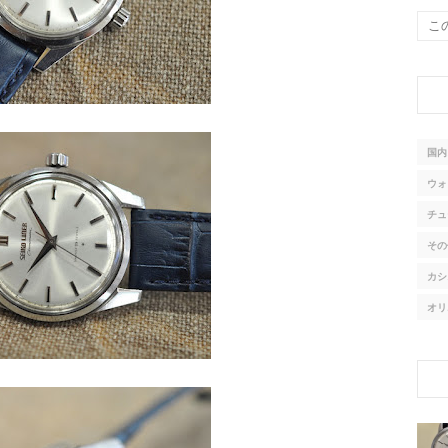
国内
ウォ
チュ
その
カシ
オリ