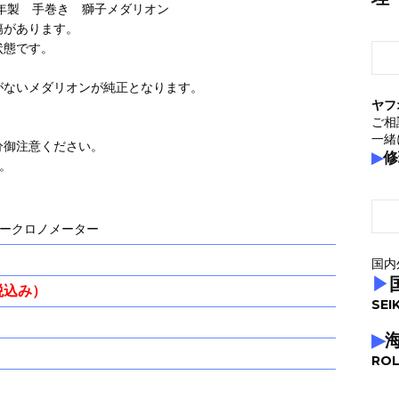
4年製 手巻き 獅子メダリオン
傷があります。
状態です。
がないメダリオンが純正となります。
ヤフ
ご相
一緒
分御注意ください。
▶
修
。
ークロノメーター
国内
▶
（税込み）
SEI
▶
ROL