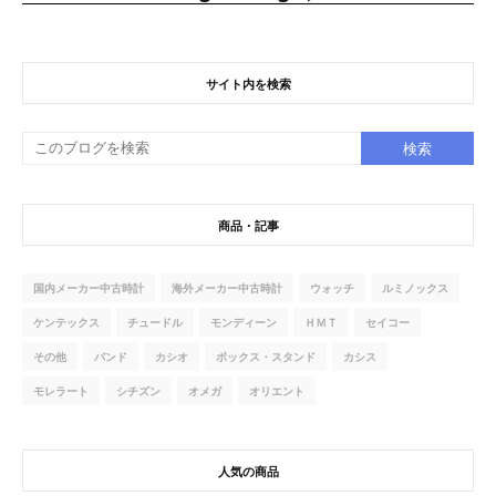
サイト内を検索
商品・記事
国内メーカー中古時計
海外メーカー中古時計
ウォッチ
ルミノックス
ケンテックス
チュードル
モンディーン
ＨＭＴ
セイコー
その他
バンド
カシオ
ボックス・スタンド
カシス
モレラート
シチズン
オメガ
オリエント
人気の商品