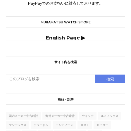
PayPayでのお支払いに対応しております。
MURAMATSU WATCH STORE
English Page ▶
サイト内を検索
商品・記事
国内メーカー中古時計
海外メーカー中古時計
ウォッチ
ルミノックス
ケンテックス
チュードル
モンディーン
ＨＭＴ
セイコー