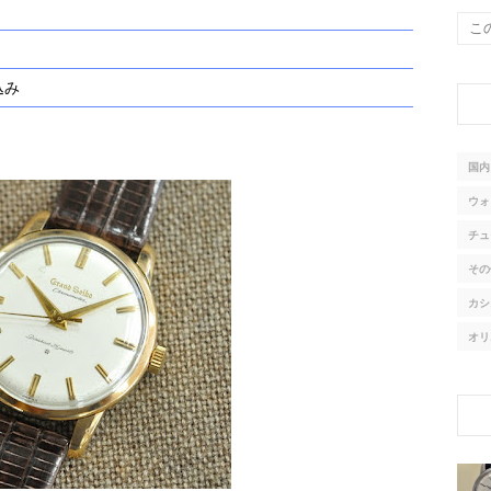
込み
国内
ウォ
チュ
その
カシ
オリ