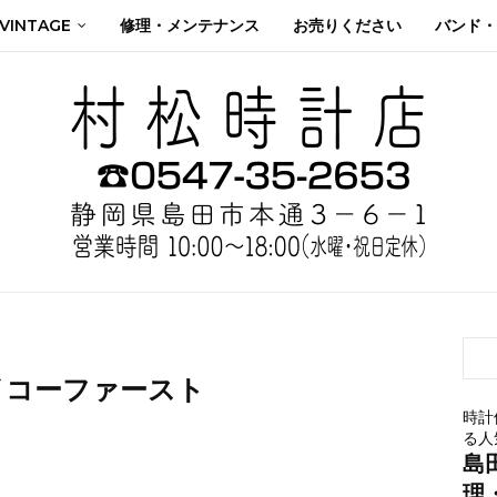
 VINTAGE
修理・メンテナンス
お売りください
バンド・
イコーファースト
時計
る人
島
理