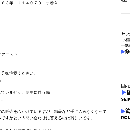
９６３年 Ｊ１４０７０ 手巻き
。
ヤフ
ご相
一緒
▶
修
ファースト
十分御注意ください。
。
国内
▶
していません、使用に伴う傷
す。
SEI
▶
での販売を心がけていますが、部品など手に入らなくなって
ROL
ルですかという問い合わせに答えるのは難しいです。