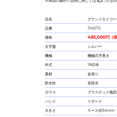
※商品の細かい説明に関しては電話でのお
品名
グランドセイコー
品番
J14070
485,000円
価格
文字盤
シルバー
機械
機械式手巻き
年式
1963年
素材
金張り
防水性
非防水
ガラス
プラスチック風防
バンド
リザード
大きさ
ケース径34mm