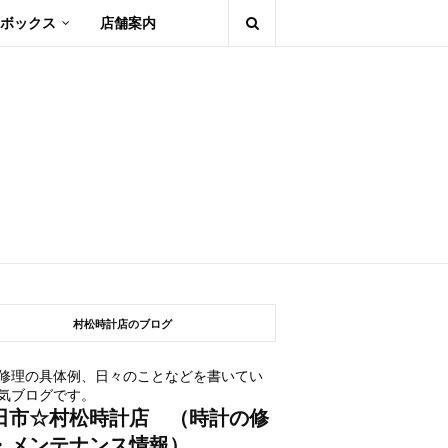
ボックス
店舗案内
村松時計店のブログ
修理の具体例、日々のことなどを書いてい
気ブログです。
田市☆村松時計店 （時計の修
・メンテナンス情報）