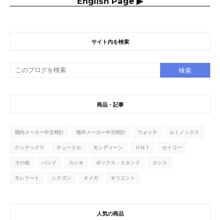
English Page ▶
サイト内を検索
商品・記事
国内メーカー中古時計
海外メーカー中古時計
ウォッチ
ルミノックス
ケンテックス
チュードル
モンディーン
ＨＭＴ
セイコー
その他
バンド
カシオ
ボックス・スタンド
カシス
モレラート
シチズン
オメガ
オリエント
人気の商品