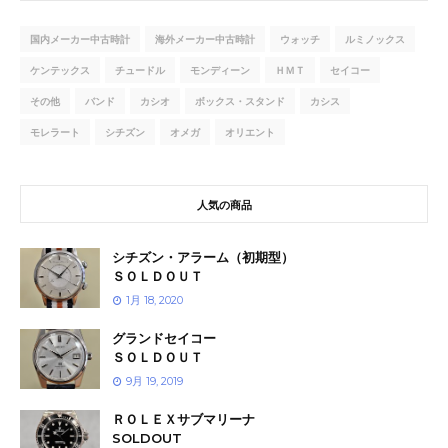
国内メーカー中古時計
海外メーカー中古時計
ウォッチ
ルミノックス
ケンテックス
チュードル
モンディーン
ＨＭＴ
セイコー
その他
バンド
カシオ
ボックス・スタンド
カシス
モレラート
シチズン
オメガ
オリエント
人気の商品
シチズン・アラーム（初期型）
ＳＯＬＤＯＵＴ
1月 18, 2020
グランドセイコー
ＳＯＬＤＯＵＴ
9月 19, 2019
ＲＯＬＥＸサブマリーナ
SOLDOUT