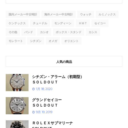
国内メーカー中古時計
海外メーカー中古時計
ウォッチ
ルミノックス
ケンテックス
チュードル
モンディーン
ＨＭＴ
セイコー
その他
バンド
カシオ
ボックス・スタンド
カシス
モレラート
シチズン
オメガ
オリエント
人気の商品
シチズン・アラーム（初期型）
ＳＯＬＤＯＵＴ
1月 18, 2020
グランドセイコー
ＳＯＬＤＯＵＴ
9月 19, 2019
ＲＯＬＥＸサブマリーナ