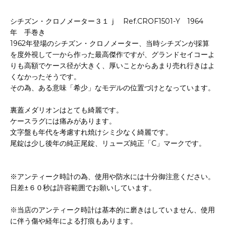
シチズン・クロノメーター３１ｊ Ref.CROF1501-Y 1964
年 手巻き
1962年登場のシチズン・クロノメーター、当時シチズンが採算
を度外視して一から作った最高傑作ですが、グランドセイコーよ
りも高額でケース径が大きく、厚いことからあまり売れ行きはよ
くなかったそうです。
その為、ある意味「希少」なモデルの位置づけとなっています。
裏蓋メダリオンはとても綺麗です。
ケースラグには痛みがあります。
文字盤も年代を考慮すれ焼けシミ少なく綺麗です。
尾錠は少し後年の純正尾錠、リューズ純正「C」マークです。
※アンティーク時計の為、使用や防水には十分御注意ください。
日差±６０秒は許容範囲でお願いしています。
※当店のアンティーク時計は基本的に磨きはしていません、使用
に伴う傷や経年による打痕もあります。