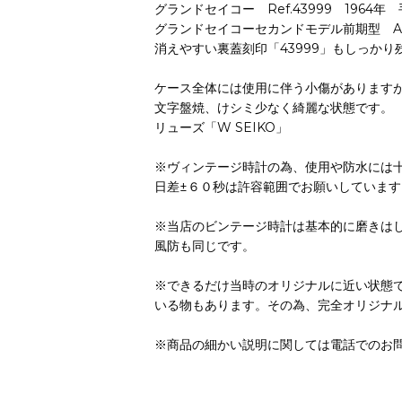
グランドセイコー Ref.43999 1964年
グランドセイコーセカンドモデル前期型 A
消えやすい裏蓋刻印「43999」もしっか
ケース全体には使用に伴う小傷があります
文字盤焼、けシミ少なく綺麗な状態です。
リューズ「W SEIKO」
※ヴィンテージ時計の為、使用や防水には
日差±６０秒は許容範囲でお願いしています
※当店のビンテージ時計は基本的に磨きは
風防も同じです。
※できるだけ当時のオリジナルに近い状態
いる物もあります。その為、完全オリジナ
※商品の細かい説明に関しては電話でのお