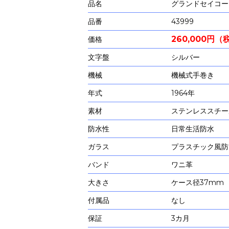
品名
グランドセイコー
品番
43999
260,000円
価格
文字盤
シルバー
機械
機械式手巻き
年式
1964年
素材
ステンレススチー
防水性
日常生活防水
ガラス
プラスチック風防
バンド
ワニ革
大きさ
ケース径37mm
付属品
なし
保証
3カ月