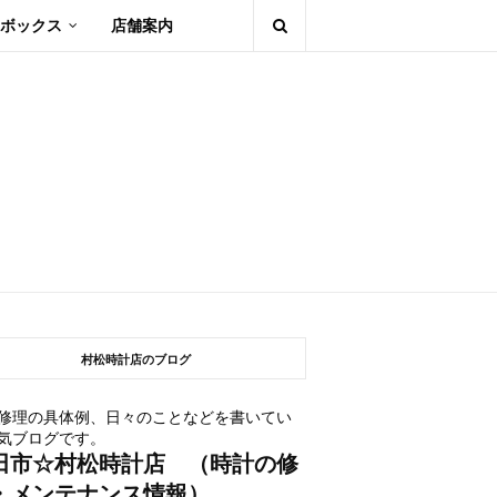
ボックス
店舗案内
村松時計店のブログ
修理の具体例、日々のことなどを書いてい
気ブログです。
田市☆村松時計店 （時計の修
・メンテナンス情報）