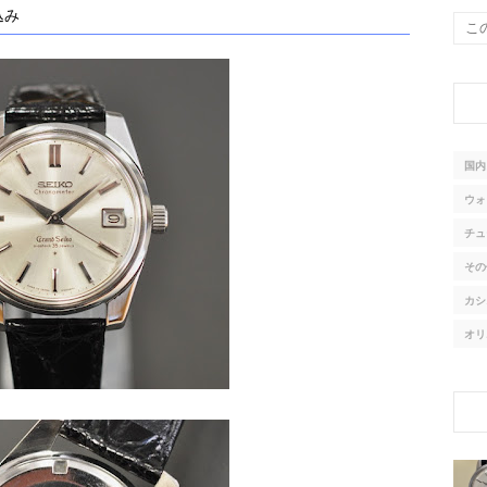
込み
国内
ウォ
チュ
その
カシ
オリ