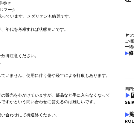
 手巻き
Dマーク
り残っています。メダリオンも綺麗です。
が、年代を考慮すれば状態良いです。
ヤフ
ご相
一緒
▶
修
十分御注意ください。
。
していません、使用に伴う傷や経年による打痕もあります。
国内
▶
での販売を心がけていますが、部品など手に入らなくなって
ルですかという問い合わせに答えるのは難しいです。
SEI
▶
問い合わせにて御連絡ください。
ROL