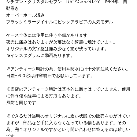
シチズン・クリスタルセブン Ref.ACSS2912-Y 1968年 自
動巻き
オーバーホール済み
ブラックミラーダイヤルにビックアラビアの人気モデル
ケース全体には使用に伴う小傷があります
夜光に痛みはありますが欠落はなく綺麗に焼けています。
オリジナルの文字盤は痛み少なく艶が残っています。
※インスタグラムに動画あります。
※アンティーク時計の為、使用や防水には十分御注意ください。
日差±６０秒は許容範囲でお願いしています。
※当店のアンティーク時計は基本的に磨きはしていません、使用
に伴う傷や経年による打痕もあります。
風防も同じです。
※できるだけ当時のオリジナルに近い状態での販売を心がけてい
ますが、部品など手に入らなくなっている物もあります。その
為、完全オリジナルですかという問い合わせに答えるのは難しい
です。