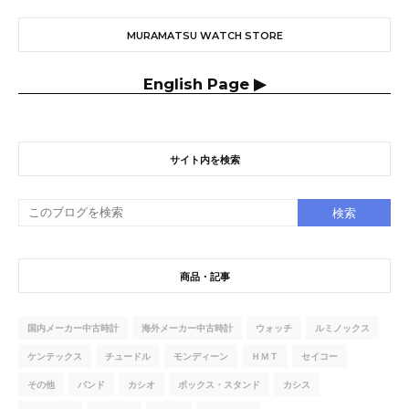
MURAMATSU WATCH STORE
English Page ▶
サイト内を検索
商品・記事
国内メーカー中古時計
海外メーカー中古時計
ウォッチ
ルミノックス
ケンテックス
チュードル
モンディーン
ＨＭＴ
セイコー
その他
バンド
カシオ
ボックス・スタンド
カシス